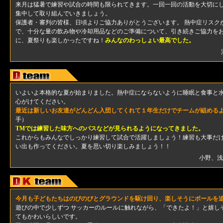
来月は猛暑で練習や試合の時間も限られてきます。一回一回の活動を大切に
集中して取り組んでいきましょう。
保護者・審判の皆様、日頃よりご協力ありがとうございます。 熱中症リスク
で、十分な量の飲み物や冷却用品などのご準備について、引き続きご協力をお
に、夏祭りも楽しかったですね！
みんなのわっしょい最高でした。
いよいよ本格的な夏が始まりました。熱中症にならないように睡眠と食事と
心がけてください。
最近は新しいお友達がどんどん入団してくれて１年生だけでチームが組める
手）
TMでは練習した味方へのパスなどが見られるようになってきました。
これからもみんなでしっかり練習して試合で活躍しましょう！練習も大事だ
い出も作ってください。夏を思い切り楽しみましょう！！
小野、浅
今月も子どもたちはのびのびとグラウンドを駆け回り、楽しそうにボールを
遊びの中で少しずつ サッカーのルールに触れながら、「できたよ！」と嬉し
てもかわいらしいです。