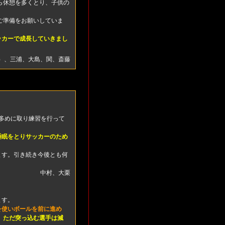
ら休憩を多くとり、子供の
ご準備をお願いしていま
ッカーで成長していきまし
）、三浦、大島、関、斎藤
多めに取り練習を行って
睡眠をとりサッカーのため
ます。引き続き今後とも何
中村、大栗
ます。
を使いボールを前に進め
、
ただ突っ込む選手は減