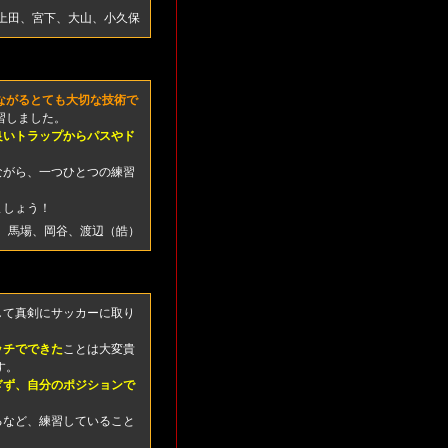
上田、宮下、大山、小久保
ながるとても大切な技術で
習しました。
良いトラップからパスやド
ながら、一つひとつの練習
ましょう！
、馬場、岡谷、渡辺（皓）
して真剣にサッカーに取り
ッチでできた
ことは大変貴
す。
ぎず、自分のポジションで
るなど、練習していること