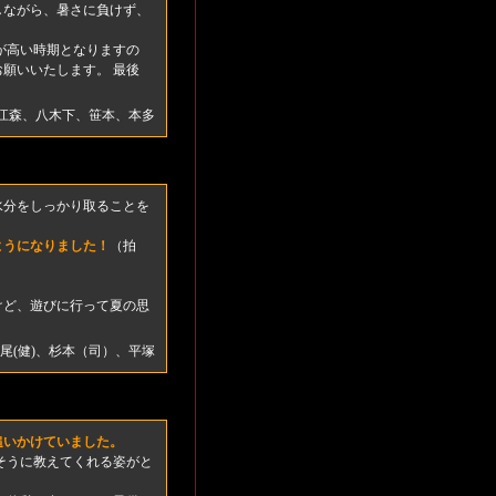
しながら、暑さに負けず、
が高い時期となりますの
願いいたします。 最後
江森、八木下、笹本、本多
水分をしっかり取ることを
ようになりました！
（拍
けど、遊びに行って夏の思
尾(健)、杉本（司）、平塚
追いかけていました。
そうに教えてくれる姿がと