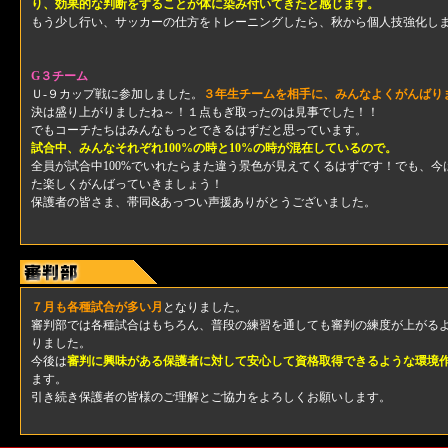
り、効果的な判断をすることが体に染み付いてきたと感じます。
もう少し行い、サッカーの仕方をトレーニングしたら、秋から個人技強化し
G３チーム
Ｕ-９カップ戦に参加しました。
３年生チームを相手に、みんなよくがんばり
決は盛り上がりましたね～！１点もぎ取ったのは見事でした！！
でもコーチたちはみんなもっとできるはずだと思っています。
試合中、みんなそれぞれ100%の時と10%の時が混在しているので。
全員が試合中100%でいれたらまた違う景色が見えてくるはずです！でも、今
た楽しくがんばっていきましょう！
保護者の皆さま、帯同&あっつい声援ありがとうございました。
７月も各種試合が多い月
となりました。
審判部では各種試合はもちろん、普段の練習を通しても審判の練度が上がる
りました。
今後は
審判に興味がある保護者に対して安心して資格取得できるような環境
ます。
引き続き保護者の皆様のご理解とご協力をよろしくお願いします。