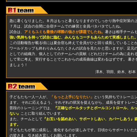
急に暑くなりました。８月はもっと暑くなりますのでしっかり熱中症対策の
７月は、試合の合間に合宿チームでの練習と全員バタバタでしたね。
試合は、
アミもユミも最後の球際の強さが課題でしたね。
暑さは相手チーム
強い気持ちを持って試合に臨む、みんなもコーチもあらためて実感しました
この活動報告が載る頃には夏合宿も終えて全員がひと回り成長していること
ワールドカップも終わりみんなたくさんの試合を見たかと思いますが、足元
としての組織力、個人としてのチームへの貢献（どれだけチームの為に走れ
して常に考え、実行することでこれからの成長曲線は変わるはずです。 暑さ
ましょう！
澤木、羽田、鈴木、杉本
子どもたち一人一人が、
「もっと上手になりたい」
という気持ちでトレーニ
ます。 それに応えるよう、それぞれの状況を捉えながら、成長を促すトレー
普段のトレーニングでは、
『正確なボールタッチとボールコントロール、ル
ない』
ことに取り組んでいます。
また、チームとして
『お互いを認めあい、サポートしあい、カバーしあう』
ます。
子どもたちが更に成長し、進化するのが楽しみです。日頃からサポートいた
の皆さま、引き続き宜しくお願いします。