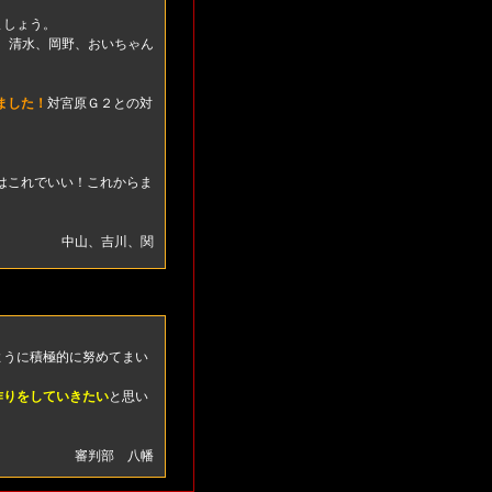
ましょう。
清水、岡野、おいちゃん
ました！
対宮原Ｇ２との対
はこれでいい！これからま
中山、吉川、関
ように積極的に努めてまい
作りをしていきたい
と思い
審判部 八幡