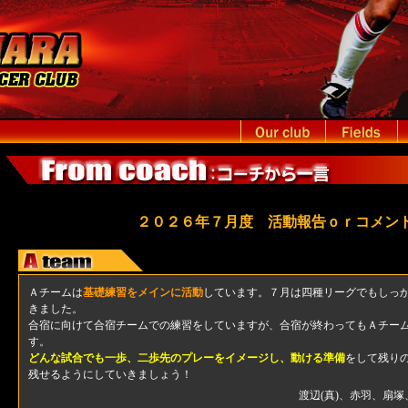
２０２６年７月度 活動報告ｏｒコメン
Ａチームは
基礎練習をメインに活動
しています。７月は四種リーグでもしっ
きました。
合宿に向けて合宿チームでの練習をしていますが、合宿が終わってもＡチー
す。
どんな試合でも一歩、二歩先のプレーをイメージし、動ける準備
をして残り
残せるようにしていきましょう！
渡辺(真)、赤羽、扇