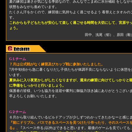
夏の練習は暑さが気になる季節なので、みんなでこまめに水分補給 をしなが
状態をみながら進めています。
たくさん汗をかくので、練習後に気持ちよく過ごせるよう 着替えとタオルの
す。
これからも子どもたちが安心して楽しく過ごせる時間を大切にして、宮原サ
ょう。
田中、浅尾（郁）、原田（毅
G１チーム
７月は公式戦がなく練習及びカップ戦に参加いたしました。
7月中旬頃から急に暑くなりだし子供たちが体調不良にならないように休憩を
います。
夏休みに入り夜更かしがしたくなりますが、週末の練習に向けてしっかりと
に準備をしっかりと行いましょう。
保護者の皆様、いつも協力を送迎や審判に御協力頂き誠にありがとうござい
卒よろしくお願いいたします。
G２チーム
６月から取り組んでいるビルドアップが少しずつわかってきたかなーと感じ
『前にドリブル、パスできるスペースを見つけたり作ったり、そのスペース
る』、
｢スペース作る｣以外はできると思います。最後のゲームを見ていても