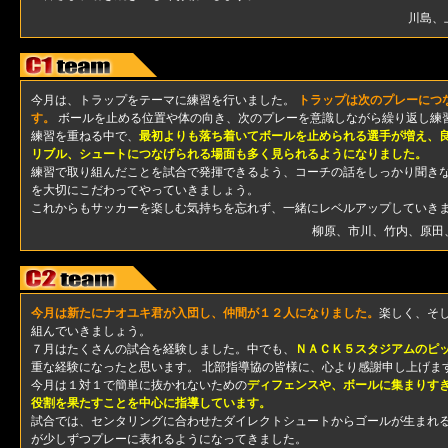
川島、
今月は、トラップをテーマに練習を行いました。
トラップは次のプレーにつ
す。
ボールを止める位置や体の向き、次のプレーを意識しながら繰り返し練
練習を重ねる中で、
最初よりも落ち着いてボールを止められる選手が増え、
リブル、シュートにつなげられる場面も多く見られるようになりました。
練習で取り組んだことを試合で発揮できるよう、コーチの話をしっかり聞き
を大切にこだわってやっていきましょう。
これからもサッカーを楽しむ気持ちを忘れず、一緒にレベルアップしていき
柳原、市川、竹内、原田
今月は新たにナオユキ君が入団し、仲間が１２人になりました。
楽しく、そ
組んでいきましょう。
７月はたくさんの試合を経験しました。中でも、
ＮＡＣＫ５スタジアムのピ
重な経験になったと思います。 北部指導協の皆様に、心より感謝申し上げま
今月は１対１で簡単に抜かれないための
ディフェンスや、ボールに集まりす
役割を果たすことを中心に指導しています。
試合では、センタリングに合わせたダイレクトシュートからゴールが生まれ
が少しずつプレーに表れるようになってきました。