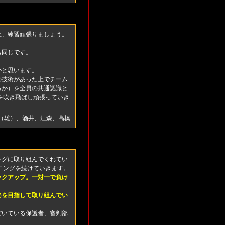
上、練習頑張りましょう。
も同じです。
。
かと思います。
の技術があった上でチーム
るか）を全員の共通認識と
を吹き飛ばし頑張っていき
（雄）、酒井、江森、高橋
ングに取り組んでくれてい
ニングを続けていきます。
ックアップ。一対一で負け
姿を目指して取り組んでい
だいている保護者、審判部