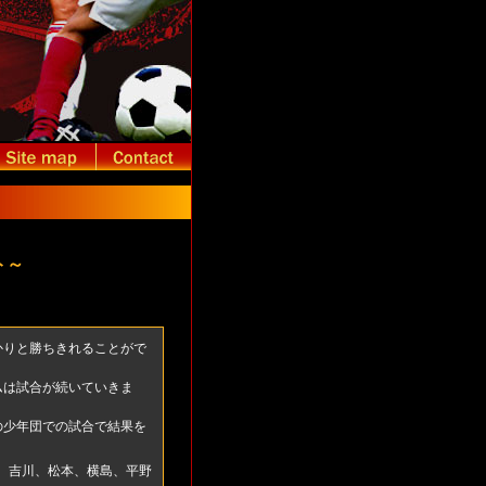
ト～
かりと勝ちきれることがで
ムは試合が続いていきま
の少年団での試合で結果を
塚、吉川、松本、横島、平野